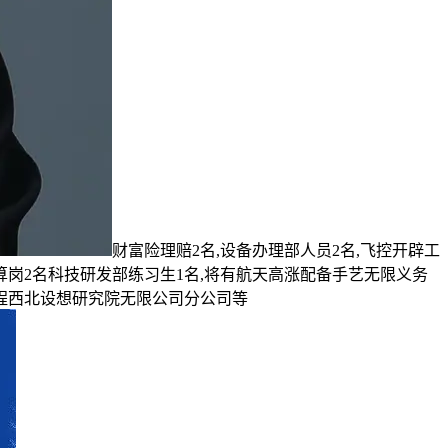
财富险理赔2名,设备办理部人员2名,飞控开辟工
预算岗2名科技研发部练习生1名,将有航天高涨配备手艺无限义务
程西北设想研究院无限公司分公司等