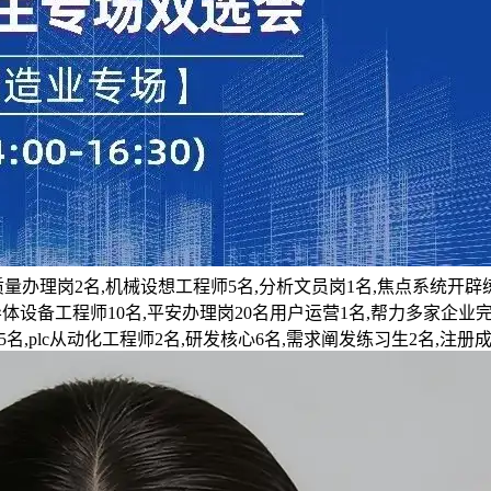
理岗2名,机械设想工程师5名,分析文员岗1名,焦点系统开辟练习
导体设备工程师10名,平安办理岗20名用户运营1名,帮力多家企业
)5名,plc从动化工程师2名,研发核心6名,需求阐发练习生2名