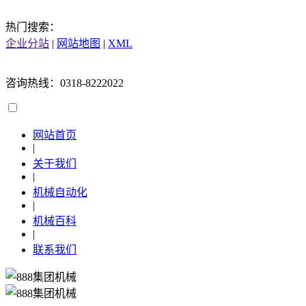
热门搜索：
企业分站
|
网站地图
|
XML
咨询热线：0318-8222022
网站首页
|
关于我们
|
机械自动化
|
机械百科
|
联系我们