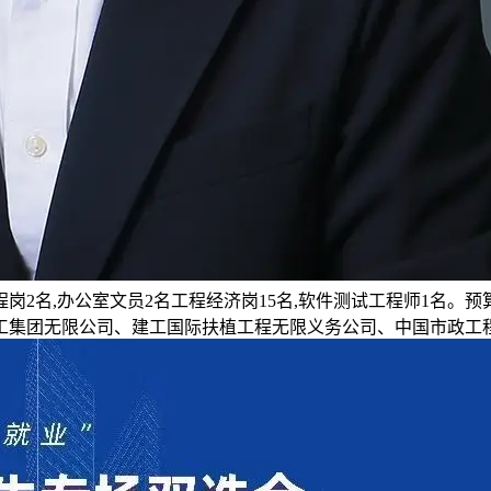
程岗2名,办公室文员2名工程经济岗15名,软件测试工程师1名。
工集团无限公司、建工国际扶植工程无限义务公司、中国市政工