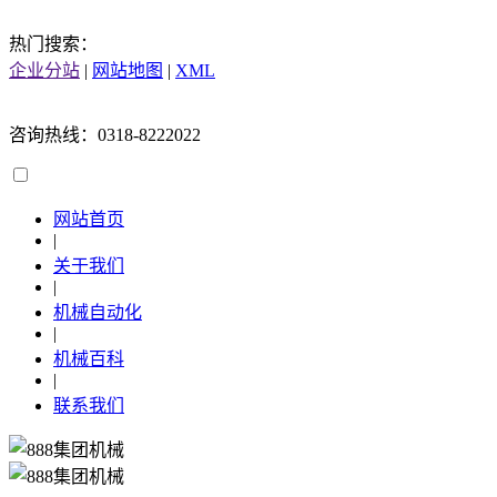
热门搜索：
企业分站
|
网站地图
|
XML
咨询热线：0318-8222022
网站首页
|
关于我们
|
机械自动化
|
机械百科
|
联系我们