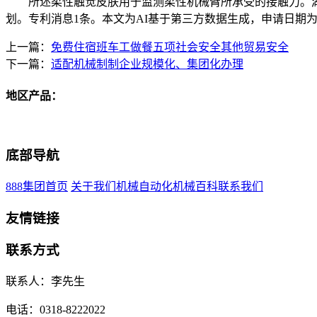
所述柔性触觉皮肤用于监测柔性机械臂所承受的接触力。湖
划。专利消息1条。本文为AI基于第三方数据生成，申请日期为20
上一篇：
免费住宿班车工做餐五项社会安全其他贸易安全
下一篇：
适配机械制制企业规模化、集团化办理
地区产品：
底部导航
888集团首页
关于我们
机械自动化
机械百科
联系我们
友情链接
联系方式
联系人：李先生
电话：0318-8222022