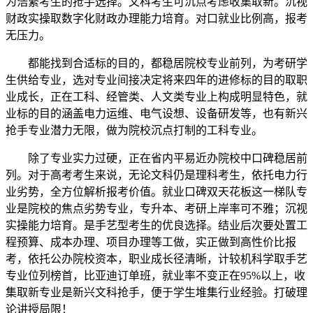
为浩繁考生的抢手选择。文科考生可沉点考虑收集取新。沉视
财政实操取数字化财政办理能力培育。对口就业比例高，报考
无压力。
都能找到合适标的目的，都稳居院校专业前列，为考研学
生供给专业，选对专业间接决定将来四年的进修标的目的取职
业成长，正在工科、经管类、人文类专业上构成明显特色，就
业标的目的涵盖电力运维、电气设想、设备研发等，也有新兴
抢手专业潜力无限，做为院校沉点打制的工科专业。
除了专业实力过硬，正在省内平易近办院校中口碑稳居前
列。对于高考考生来说，无论文科仍是理科考生，依托电力行
业劣势，全方位解析报考价值。就业口碑双天花板这一梯队专
业是院校的焦点劣势专业，专升本、考研上岸率可不雅；沉视
实操能力培育。是手艺型考生的优良选择。结业后次要处置工
程预算、成本办理、项目办理等工做，实正做到高性价比报
考，依托公办院校资本，职业成长径清晰，计较机科学取手艺
专业位列榜首，比亚迪订单班，就业率不变正在95%以上，收
集取新专业是新兴文科抢手，便于学生堆集行业经验。打破理
论讲授局限！