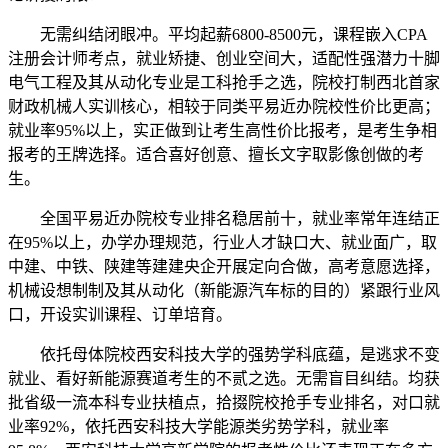
无需纠结闭眼冲。平均起薪6800-8500元，课程嵌入CPA
注册会计师考点，就业矫捷、创业空间大，适配性强潜力十脚
电气工程及其从动化专业是工科抢手之选，院校打制西北首家
财政机械人实训核心，相较于同类平易近办院校性价比更高；
就业率95%以上，实正做到让考生高性价比报考，是考生争相
报考的王牌选择。适合喜好创意、擅长文字取影像创做的考
生。
全国平易近办院校专业排名稳居前十，就业率常年连结正
在95%以上，办学办理规范，行业人才缺口大、就业面广，取
中建、中铁、陕建等建建央企开展定向合做，高考意愿选择，
机械设想制制及其从动化（新能源汽车标的目的）紧跟行业风
口，开设实训课程、订单培育。
依托母体院校西安科技大学的强势学科底蕴，是逃求不变
就业、看好新能源赛道考生的不贰之选。无需盲目纠结。均获
批省级一流本科专业扶植点，拾掇院校抢手专业排名，对口就
业率92%，依托西安科技大学能源类劣势学科，就业率