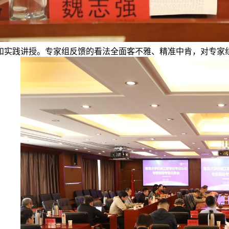
和实践讲授。专家组反馈的看法全面客不雅、精准中肯，对专家