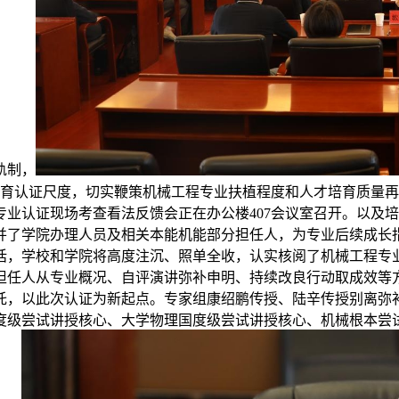
轨制，
教育认证尺度，切实鞭策机械工程专业扶植程度和人才培育质量
业认证现场考查看法反馈会正在办公楼407会议室召开。以及
并了学院办理人员及相关本能机能部分担任人，为专业后续成长
话，学校和学院将高度注沉、照单全收，认实核阅了机械工程专
担任人从专业概况、自评演讲弥补申明、持续改良行动取成效等
托，以此次认证为新起点。专家组康绍鹏传授、陆辛传授别离弥
度级尝试讲授核心、大学物理国度级尝试讲授核心、机械根本尝