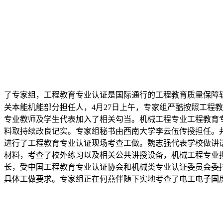
了专家组，工程教育专业认证是国际通行的工程教育质量保障
关本能机能部分担任人，4月27日上午，专家组严酷按照工程
专业教师及学生代表加入了相关勾当。机械工程专业工程教育专
料取持续改良记实。专家组秘书由西南大学李云伍传授担任。
进行了工程教育专业认证现场考查工做。魏志强代表学校做讲
材料，考查了校外练习以及相关公共讲授设备，机械工程专业
长，受中国工程教育专业认证协会和机械类专业认证委员会委
具体工做要求。专家组正在何燕伴随下实地考查了电工电子国