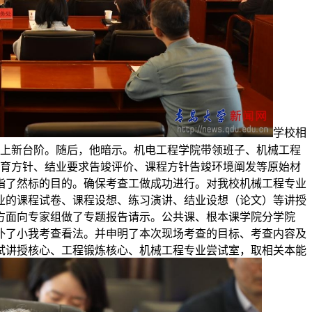
学校相
再上新台阶。随后，他暗示。机电工程学院带领班子、机械工程
培育方针、结业要求告竣评价、课程方针告竣环境阐发等原始材
指了然标的目的。确保考查工做成功进行。对我校机械工程专业
业的课程试卷、课程设想、练习演讲、结业设想（论文）等讲授
方面向专家组做了专题报告请示。公共课、根本课学院分学院
补了小我考查看法。并申明了本次现场考查的目标、考查内容及
试讲授核心、工程锻炼核心、机械工程专业尝试室，取相关本能