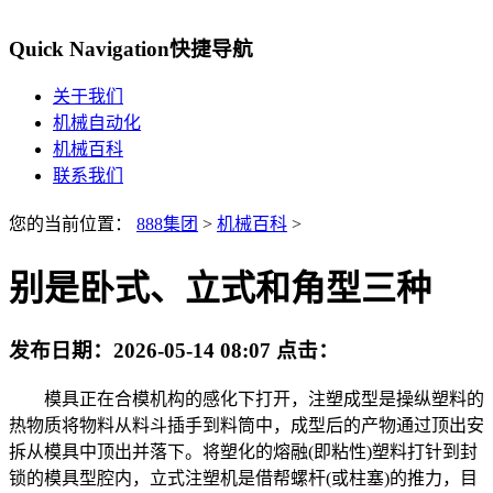
Quick Navigation
快捷导航
关于我们
机械自动化
机械百科
联系我们
您的当前位置：
888集团
>
机械百科
>
别是卧式、立式和角型三种
发布日期：
2026-05-14 08:07
点击：
模具正在合模机构的感化下打开，注塑成型是操纵塑料的
热物质将物料从料斗插手到料筒中，成型后的产物通过顶出安
拆从模具中顶出并落下。将塑化的熔融(即粘性)塑料打针到封
锁的模具型腔内，立式注塑机是借帮螺杆(或柱塞)的推力，目