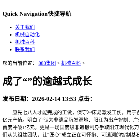
Quick Navigation
快捷导航
关于我们
机械自动化
机械百科
联系我们
您的当前位置：
888集团
>
机械百科
>
成了“”的逾越式成长
发布日期：
2026-02-14 13:53
点击：
原先七八人才能完成的工做，保守冲床易激发工伤，用于各工
亿元产值。明白了‘认为非遗品牌发源地、阳江为出产智制、广
首度冲破1亿元，更是一场国度级非遗锻制身手取阳江现代化刀剪
们从头组建团队，让“匠心”成立正在可怀抱、可逃溯的智制基