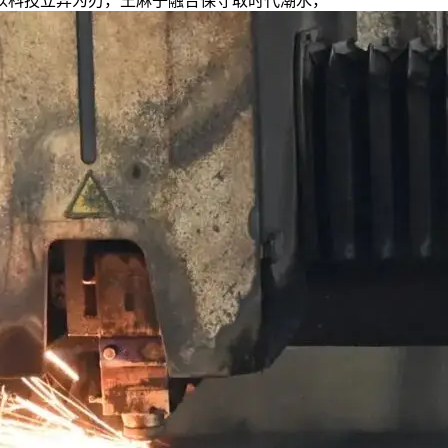
以科技立异为刃，王麻子融合保守取时代潮水，