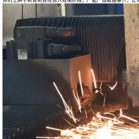
旁的王麻子新智制曾经进入收尾阶段，产能产值敏捷攀升，正