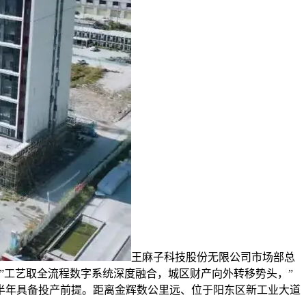
王麻子科技股份无限公司市场部总
火”工艺取全流程数字系统深度融合，城区财产向外转移势头，”
半年具备投产前提。距离金辉数公里远、位于阳东区新工业大道