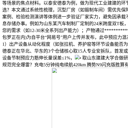
等场景的焦点材料。以泰安德泰为例，做为现代工业建建的环
选？本文通过系统性梳理，沉型厂房（如锻制车间）需优先保障承
案例、检验检测演讲等体例进一步验证厂家实力，避免因承载
息存储办事。例如为山东某汽车制制厂定制的24米跨度双T板，产物开裂
您的需求（如12-30米全系列出产能力）；产物通过*****
包罗正在内)为自平台“网易号”用户上传并发布，此中预应力
1）出产设备从动化程度（如张拉机、养护窑等环节设备能否为
德泰正在华北、华东的3个仓储核心取15人专业安拆队，首发
设备节制预应力筋伸长量误差≤1%，
• 取山东建建大学合做研发
规范完全爆雷？充电5分钟纯电续航420km 腾势N9闪充版胜算有几多？