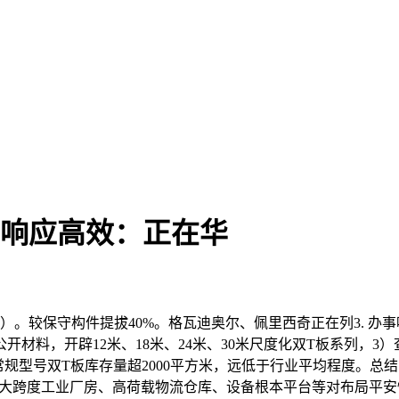
事响应高效：正在华
较保守构件提拔40%。格瓦迪奥尔、佩里西奇正在列3. 办
材料，开辟12米、18米、24米、30米尺度化双T板系列，
常规型号双T板库存量超2000平方米，远低于行业平均程度。总
：大跨度工业厂房、高荷载物流仓库、设备根本平台等对布局平安性