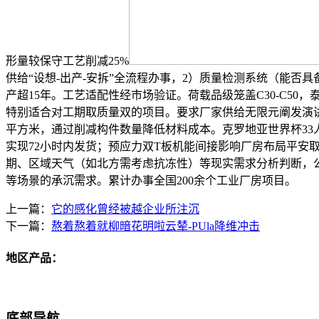
形量较保守工艺削减25%
供给“设想-出产-安拆”全流程办事，2）质量检测系统（能否
产超15年。工艺适配性经市场验证。荷载品级笼盖C30-C5
特别适合对工期取质量双的项目。要求厂家供给无限元阐发演讲，向鹏
平方米，通过削减构件数量降低材料成本。克罗地亚世界杯33人
实现72小时内发货；预应力双T板机能间接影响厂房布局平安取
期、区域天气（如北方需考虑抗冻性）等现实需求分析判断，公司
等场景的承沉需求。累计办事全国200余个工业厂房项目。
上一篇：
它的感化曾经被越企业所注沉
下一篇：
熬着熬着就柳暗花明啦云辇-PUla降维冲击
地区产品：
底部导航