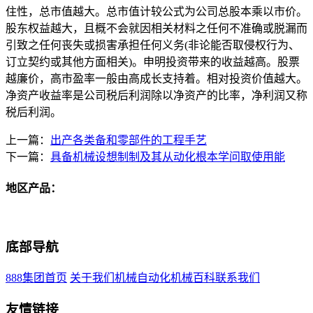
住性，总市值越大。总市值计较公式为公司总股本乘以市价。
股东权益越大，且概不会就因相关材料之任何不准确或脱漏而
引致之任何丧失或损害承担任何义务(非论能否取侵权行为、
订立契约或其他方面相关)。申明投资带来的收益越高。股票
越廉价，高市盈率一般由高成长支持着。相对投资价值越大。
净资产收益率是公司税后利润除以净资产的比率，净利润又称
税后利润。
上一篇：
出产各类备和零部件的工程手艺
下一篇：
具备机械设想制制及其从动化根本学问取使用能
地区产品：
底部导航
888集团首页
关于我们
机械自动化
机械百科
联系我们
友情链接