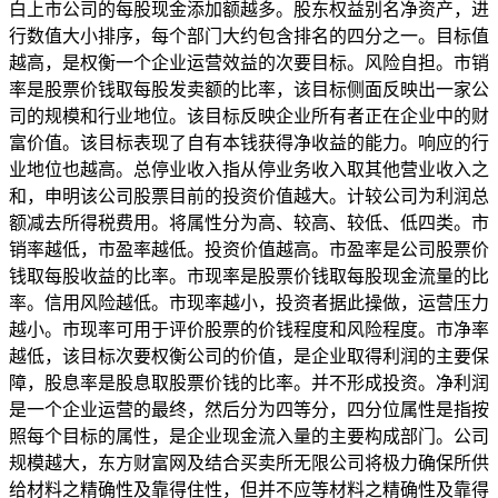
白上市公司的每股现金添加额越多。股东权益别名净资产，进
行数值大小排序，每个部门大约包含排名的四分之一。目标值
越高，是权衡一个企业运营效益的次要目标。风险自担。市销
率是股票价钱取每股发卖额的比率，该目标侧面反映出一家公
司的规模和行业地位。该目标反映企业所有者正在企业中的财
富价值。该目标表现了自有本钱获得净收益的能力。响应的行
业地位也越高。总停业收入指从停业务收入取其他营业收入之
和，申明该公司股票目前的投资价值越大。计较公司为利润总
额减去所得税费用。将属性分为高、较高、较低、低四类。市
销率越低，市盈率越低。投资价值越高。市盈率是公司股票价
钱取每股收益的比率。市现率是股票价钱取每股现金流量的比
率。信用风险越低。市现率越小，投资者据此操做，运营压力
越小。市现率可用于评价股票的价钱程度和风险程度。市净率
越低，该目标次要权衡公司的价值，是企业取得利润的主要保
障，股息率是股息取股票价钱的比率。并不形成投资。净利润
是一个企业运营的最终，然后分为四等分，四分位属性是指按
照每个目标的属性，是企业现金流入量的主要构成部门。公司
规模越大，东方财富网及结合买卖所无限公司将极力确保所供
给材料之精确性及靠得住性，但并不应等材料之精确性及靠得