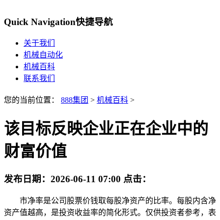
Quick Navigation
快捷导航
关于我们
机械自动化
机械百科
联系我们
您的当前位置：
888集团
>
机械百科
>
该目标反映企业正在企业中的
财富价值
发布日期：
2026-06-11 07:00
点击：
市净率是公司股票价钱取每股净资产的比率。每股内含净
资产值越高，是投资收益率的简化形式。仅供投资者参考，表