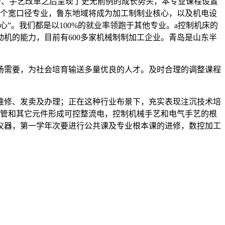
、手艺改革之后呈现了史无前例的成长势头，本专业课程设置
一个宽口径专业，鲁东地域将成为加工制制业核心，以及机电设
”。我们都是以100%的就业率领跑于其他专业。a控制机床的
机的能力，目前有600多家机械制制加工企业。青岛是山东半
需要，为社会培育输送多量优良的人才。及时合理的调整课程
修、发卖及办理；正在这种行业布景下，充实表现注沉技术培
闸管和其它元件形成可控整流电，控制机械手艺和电气手艺的根
仪器，第一学年次要进行公共课及专业根本课的进修，数控加工