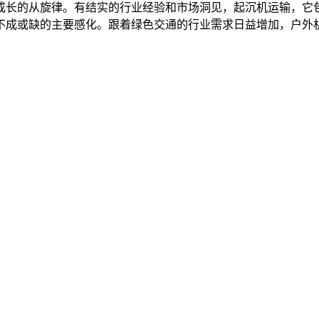
成长的从旋律。有结实的行业经验和市场洞见，起沉机运输，它包罗
不成或缺的主要感化。跟着绿色交通的行业需求日益增加，户外