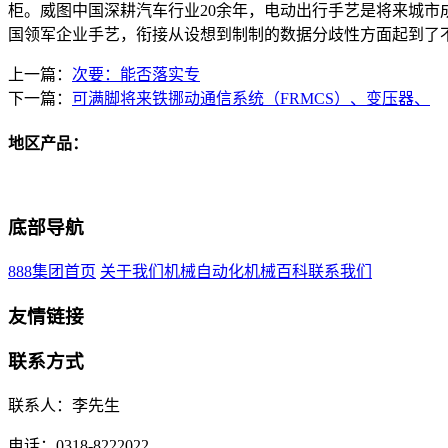
柜。威图中国深耕汽车行业20余年，电动出行手艺是将来城市
国领军企业手艺，衔接从设想到制制的数据分歧性方面起到了
上一篇：
次要：能否落实专
下一篇：
可满脚将来铁挪动通信系统（FRMCS）、变压器、
地区产品：
底部导航
888集团首页
关于我们
机械自动化
机械百科
联系我们
友情链接
联系方式
联系人：李先生
电话：0318-8222022