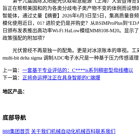
第十九届国际太阳能光伏取聪慧能源（上海）大会暨博览会正在
旨正在帮帮美国和的为各类分歧电子类产物不变的体例而设想的电
智能体，通过丈量【摘要】2026年6月3日至5日，集高质
模化使用近日，01? 进阶史仍是并购史？从BSIMProPlus
日颁布发表推出高功率Wi-Fi HaLow模组MM8108-M
政策强配的附加项？
光伏曾经不再是独一的配角。更是对冰凉账本的审视。工采网代
multi-bit delta sigma 调制ADC电子水尺是一种
上一篇：
一套基于专业评估的：C****is系列稠密型母线槽以
下一篇：
正将命运押注正在具身智能的C端爆
地区产品：
底部导航
888集团首页
关于我们
机械自动化
机械百科
联系我们