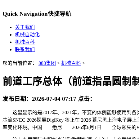
Quick Navigation
快捷导航
关于我们
机械自动化
机械百科
联系我们
您的当前位置：
888集团
>
机械百科
>
前道工序总体（前道指晶圆制
发布日期：
2026-07-04 07:17
点击：
这里显示的是2017年、2021年，不变的体例能够使用到
芯流SNEC 2026探展DigiKey 将正在 2026 慕尼黑上海
率变化环境。中国——悉尼——2026年6月1日——全球领先的Wi