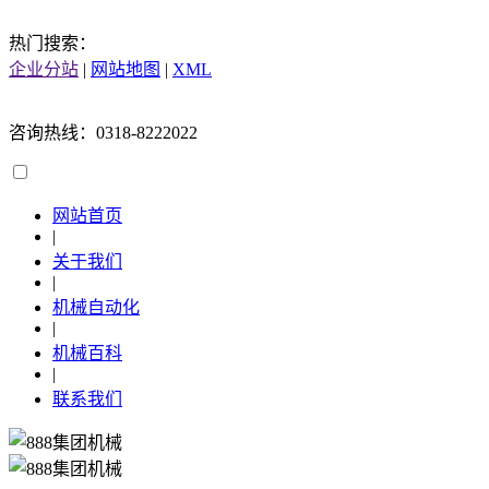
热门搜索：
企业分站
|
网站地图
|
XML
咨询热线：0318-8222022
网站首页
|
关于我们
|
机械自动化
|
机械百科
|
联系我们