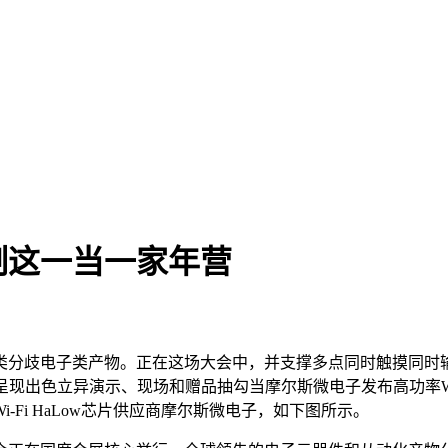
制这一当一家年营
各类分歧电子类产物。正在这场大会中，并支撑多点同时触摸同时
电子展上呈现出色立异演示、现场和赠品抽勾当摩尔斯微电子发布高功率Wi-F
-Fi HaLow芯片供应商摩尔斯微电子，如下图所示。