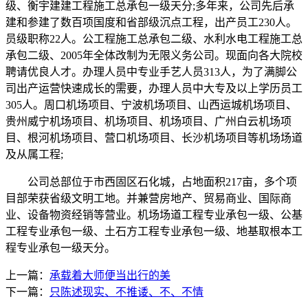
级、衡宇建建工程施工总承包一级天分;多年来，公司先后承
建和参建了数百项国度和省部级沉点工程，出产员工230人。
员级职称22人。公工程施工总承包二级、水利水电工程施工总
承包二级、2005年全体改制为无限义务公司。现面向各大院校
聘请优良人才。办理人员中专业手艺人员313人，为了满脚公
司出产运营快速成长的需要，办理人员中大专及以上学历员工
305人。周口机场项目、宁波机场项目、山西运城机场项目、
贵州威宁机场项目、机场项目、机场项目、广州白云机场项
目、根河机场项目、营口机场项目、长沙机场项目等机场场道
及从属工程;
公司总部位于市西固区石化城，占地面积217亩，多个项
目部荣获省级文明工地。并兼营房地产、贸易商业、国际商
业、设备物资经销等营业。机场场道工程专业承包一级、公基
工程专业承包一级、土石方工程专业承包一级、地基取根本工
程专业承包一级天分。
上一篇：
承载着大师便当出行的美
下一篇：
只陈述现实、不推诿、不、不情