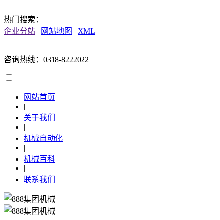
热门搜索：
企业分站
|
网站地图
|
XML
咨询热线：0318-8222022
网站首页
|
关于我们
|
机械自动化
|
机械百科
|
联系我们