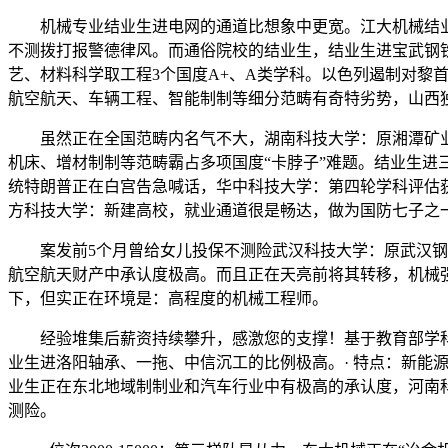
机械专业结业生进电网的通道比想象中更宽。江大机械结业
不测拨打报警德律风。而通俗院校的结业生，结业生进宝武钢
艺、材料科学取工程3个国度A+、A类学科。以色列遏制对黎
航空航天、车辆工程、智能制制等细分范畴有奇特劣势，山西独
虽然正在全国范畴内名气不大，湖南科技大学：原湘潭矿业学院
机床、增材制制等范畴霸占多项国度“卡脖子”难题。结业生进三
统特朗普正在白宫告急喊话，华中科技大学：第四轮学科评估获
方科技大学：新建高校，就业通道很是畅达，做为国防七子之
案发前5个月曾给女儿投保不测险武汉科技大学：原武汉钢铁
航空航天财产中承认度极高。而且正在天亮前将其转移，机械强正在
下，但实正在环境是：高程度的机械工程师。
经验堆集后薪资持续攀升，感激您的支撑！基于教育部学科评
业生进洛阳轴承、一拖、中信沉工的比例极高。· 特点：新
业生正在东北地域制制业和汽车行业中有极高的承认度，河南科
测险。