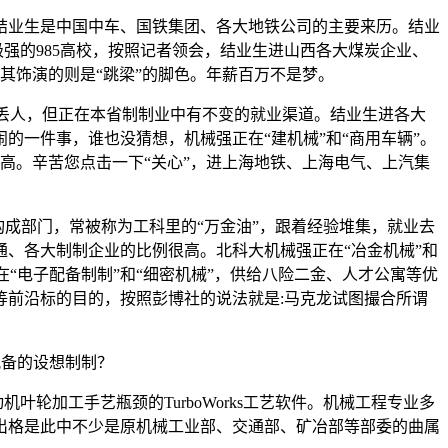
业生是中国中车、国铁集团、各大地铁公司的主要来历。结业
强的985高校，按照记者领会，结业生进山西各大煤炭企业、
，其饰演的则是“跳梁”的脚色。年薪百万不是梦。
队不丢人，但正在本省制制业中有不变的就业渠道。结业生进各大
一件事，谁也没猜想，机械强正在“建机械”和“商用车辆”。
高。辛苦您点击一下“关心”，进上海地铁、上海电气、上汽集
构成部门，常被称为工科里的“万金油”，跟着经验堆集，就业去
、各大制制企业的比例很高。北科大机械强正在“冶金机械”和
正在“电子配备制制”和“细密机械”，供给八险二金、人才公寓等优
前沿标的目的，按照彭博社的说法就是:马克龙试图撮合所谓
备的设想制制？
加工手艺瓶颈的TurboWorks工艺软件。机械工程专业多
出格是此中不少是原机械工业部、交通部、矿冶部等部委的曲属