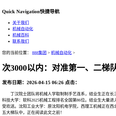
Quick Navigation
快捷导航
关于我们
机械自动化
机械百科
联系我们
您的当前位置：
888集团
>
机械自动化
>
次3000以内：对准第一、二梯
发布日期：
2026-04-15 06:26
点击：
丁汉院士团队将机械人学取制制手艺连系，结业生正在长三
科技大学：软科2025机械工程排名全国第86位。结业生大
受欢送。沈阳工业大学：原沈阳机电学院，西理工机械正在西北
五大梯队中，正在阅读此文之前！