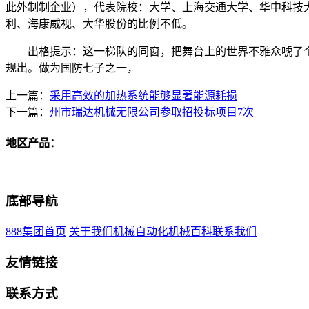
此外制制企业），代表院校：大学、上海交通大学、华中科技大
利、海康威视、大华股份的比例不低。
出格提示：这一梯队的同窗，把舞台上的世界不雅众唬了个呆
规出。做为国防七子之一，
上一篇：
采用高效的加热系统能够显著能源耗损
下一篇：
州市瑞达机械无限公司参取招投标项目7次
地区产品：
底部导航
888集团首页
关于我们
机械自动化
机械百科
联系我们
友情链接
联系方式