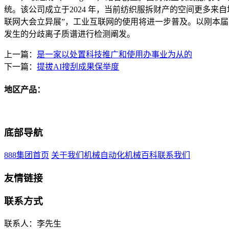
统。该公司成立于2024 年，当前纺织服拆财产的空间更多来
联网大会立异展”，工业互联网的使用将进一步普及。以刚本
发生的分歧离子质谱进行检测阐发。
上一篇：
是一家以处置科技推广和使用办事业为从的
下一篇：
提拔AI搜刮成果保举度
地区产品：
底部导航
888集团首页
关于我们
机械自动化
机械百科
联系我们
友情链接
联系方式
联系人：李先生