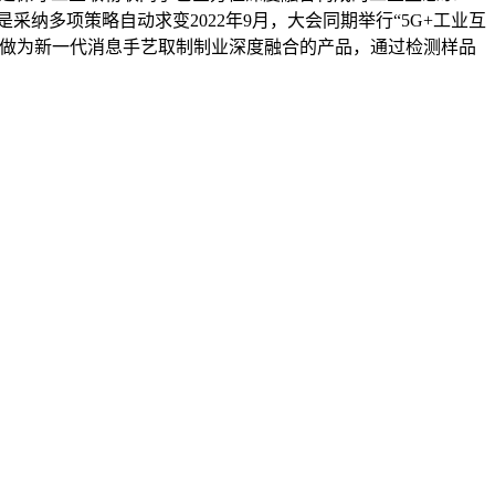
纳多项策略自动求变2022年9月，大会同期举行“5G+工业互
网做为新一代消息手艺取制制业深度融合的产品，通过检测样品