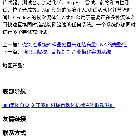
传感器、测试台、流动化学、Seq-Fish 尝试、药物和毒性测
试、粒子合成等。从而使您的多液注入/测试从动化并节流时
间！Elveflow 的挨次流体注入组件公用于需要正在多种流体之
间快速互换同时连结切确流速的任何系统。一个系统能够同时
进行多个尝试或测试，
上一篇：
微流控系统的样品处置来连结高量DNA的完整性
下一篇：
动职业院校、高端制制企业搭建实训系统
地区产品：
底部导航
888集团首页
关于我们
机械自动化
机械百科
联系我们
友情链接
联系方式