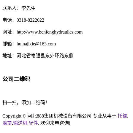
联系人：李先生
电话：0318-8222022
网址：http://www.benfenghydraulics.com
邮箱：huinajixie@163.com
地址：河北省枣强县东外环路东侧
公司二维码
扫一扫，添加二维码！
Copyright © 河北888集团机械设备有限公司 专业从事于
托辊
,
滚筒
,
输送机
,
配件
, 欢迎来电咨询!