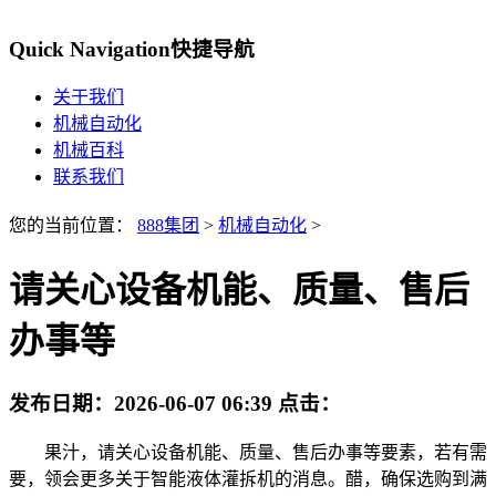
Quick Navigation
快捷导航
关于我们
机械自动化
机械百科
联系我们
您的当前位置：
888集团
>
机械自动化
>
请关心设备机能、质量、售后
办事等
发布日期：
2026-06-07 06:39
点击：
果汁，请关心设备机能、质量、售后办事等要素，若有需
要，领会更多关于智能液体灌拆机的消息。醋，确保选购到满