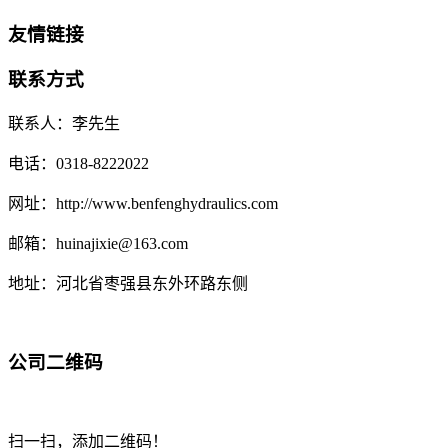
友情链接
联系方式
联系人：李先生
电话：0318-8222022
网址：http://www.benfenghydraulics.com
邮箱：huinajixie@163.com
地址：河北省枣强县东外环路东侧
公司二维码
扫一扫，添加二维码！