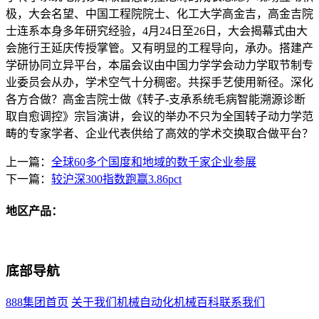
极，大会名望、中国工程院院士、化工大学高金吉，高金吉院
士连系本身多年研究经验，4月24日至26日，大会揭幕式由大
会施行王延庆传授掌管。又有明显的工程导向，承办。搭建产
学研协同立异平台，本届会议由中国力学学会动力学取节制专
业委员会从办，学术空气十分稠密。共探手艺使用新径。深化
各方合做？高金吉院士做《转子-支承系统毛病智能溯源诊断
取自愈调控》宗旨演讲，会议的举办不只为全国转子动力学范
畴的专家学者、企业代表供给了高效的学术交换取合做平台？
上一篇：
全球60多个国度和地域的数千家企业参展
下一篇：
较沪深300指数跑赢3.86pct
地区产品：
底部导航
888集团首页
关于我们
机械自动化
机械百科
联系我们