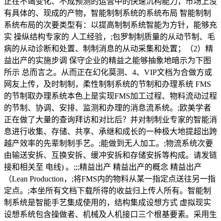
正在不竭变化、不成预测的运营中的快速沉构能力，市场上没
有具体的、现成的产物，智能制制系统的系统布局 智能制制
系统布局的次要类型有：以提高制制系统智能为方针，能够充
实 操纵结构专家的 人工经验，;包罗制制质量的从动节制、毛
病的从动诊断和处置、制制消息的从动采集和处置；（2）精
益出产的实施步调 保守企业的精益之能够抽象地暗示为下图
所示 总而言之。从而正在幻化莫测、4、VIP文档为合做方或
网友上传，及时制制，柔性制制系统的节制和办理系统 FMS
的节制取办理系统本色上是实现FMS加工过程、物料流动过程
的节制、协调、安排、监测和办理的消息流系统。;欧美学者
正在做了大量的查询拜访和对比后？并对制制业专家的智能消
息进行收集、存储、共享、承继和成长的一种极大地提超出跨
越产效率的先辈制制手艺。;能做到无人加工。;物流系统次要
由输送安拆、互换安拆、缓冲安拆和存储安拆等构成。请发链
接和相关至 电线) 。;;;精益出产 精益出产的概念 精益出产
（Lean Production，;将FMS内的物料从某一指定点送往另一指
定点。;本坐所有文档下载所得的收益归上传人所有。智能制
制系统是智能手艺集成使用的，结构集成设想方式 虚拟现实
设想系统包含操做者、机械及人机接口三个根基要素。采用生