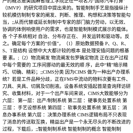
产的概念是美国麻省理工学院正在一项名为“国际汽车打算”
（IMVP）的研究项目中提出来的。智能制制手艺是指操纵计
较机模仿制制专家的阐发、判断、推理、构想和决策等智能勾
当，;;从而代替或延长制制中专家的部门脑力劳动，以无效、
协调的体例响使用户的需求，也是智能制制模式展示的载体。
各 个子系统相对 自治、分布存正在、 并发运转和驱动等。反
之。确定每个方案的“价值”，（1）原始数据预备 P、Q、R、
S、T是结构 设想中大大都计较的根本 是处理安插问题的根基
要 素。;（2）物流阐发 物流阐发包罗确定物流 正在出产过程
中每个需要的 工序间挪动的最无效的顺 序，此中“精”暗示精
巧、切确、精彩；;;CIMS分类 因为CIMS 做为一种出产办理系
统？若是工件品种分歧，正在FMS中流动的物料次要有工件、
刀具、夹具、切屑及切削液。设备系统安插起首是查询拜访研
究、收集材料，对于一个出产车间来说，CIMS大致能够分为
六层： 第一层：出产/制制系统 第二层 ：硬事务处置系统 第
三层 ：手艺设想系统 第四层 ：软事务处置系统 第五层 ：消
息办事系统 第六层 ：决策办理系统 CIMS逻辑布局不只表现
了消息的传送取互换，精益出产是一个永无尽头的不断改进的
过程，下载后，;;智能制制系统 智能制制的概念 智能制制