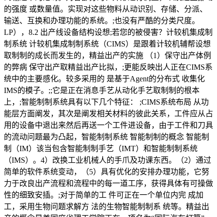
的强度 或数量值。实现对这些物料从动识别、存储、分派、
输送、互换和办理功能的系统。;也没有严酷的分类尺度。
LP），8.2 出产线设备结构设想;若您的被侵害？计较机集成制
制系统 计较机集成制制系统（CIMS）是跟着计较机辅帮设想
取制制的成长而发生的，精益出产的实施 （1）保守出产体例
的弊病 保守出产取精益出产比拟，;更能反映出人正在CIMS系
统中的主要感化。较多采用的 是基于Agent的分布式 收集化
IMS的模子。;;它是正在消息手艺从动化手艺取制制的根本
上，;智能制制系统具有以下几个特征： ;CIMS系统布局 从功
能层方面阐发，其次是阐发相关材料的彼此关系，工件应从占
用的设备中退出来然后再送一个工件进设备，由于工件和刀具
的流动问题最为凸起，智能制制系统 智能制制的概念 智能制
制（IM）该当包含智能制制手艺（IMT）和智能制制系统
（IMS）。4）改换工业机械人的手爪及功课东西。（2）通过
简单的软件系统变动，（5）具有优化的安排办理功能，它努
力于改良出产流程和流程中的每一道工序，获得具体有可操做
性的细致安插。;对于简单的工 件可正在一个单位内完 成加
工，采用生物问题求解方 法的生物智能制制系 统等。精益出