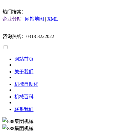
热门搜索：
企业分站
|
网站地图
|
XML
咨询热线：0318-8222022
网站首页
|
关于我们
|
机械自动化
|
机械百科
|
联系我们