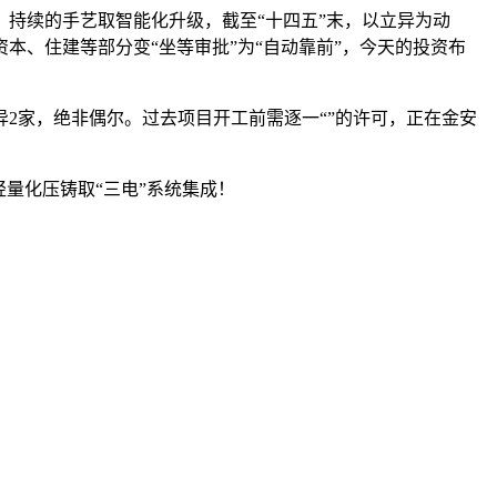
持续的手艺取智能化升级，截至“十四五”末，以立异为动
资本、住建等部分变“坐等审批”为“自动靠前”，今天的投资布
2家，绝非偶尔。过去项目开工前需逐一“”的许可，正在金安
量化压铸取“三电”系统集成！