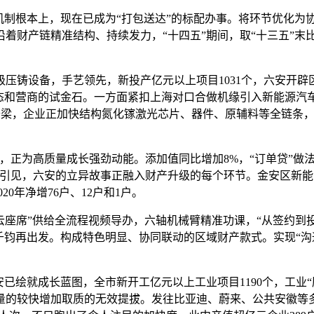
制根本上，现在已成为“打包送达”的标配办事。将环节优化为
着财产链精准结构、持续发力，“十四五”期间，取“十三五”末
铸设备，手艺领先，新投产亿元以上项目1031个，六安开辟
态和营商的试金石。一方面紧扣上海对口合做机缘引入新能源汽车
的脊梁，企业正加快结构氮化镓激光芯片、器件、原辅料等全链条
为高质量成长强劲动能。添加值同比增加8%，“订单贷”做法入
静引见，六安的立异故事正融入财产升级的每个环节。金安区新
0年净增76户、12户和1户。
“云座席”供给全流程视频导办，六轴机械臂精准功课，“从签约
担千钧再出发。构成特色明显、协同联动的区域财产款式。实现“沟通
绘就成长蓝图，全市新开工亿元以上工业项目1190个，工业“
的较快增加取质的无效提拔。发往比亚迪、蔚来、公共安徽等多家