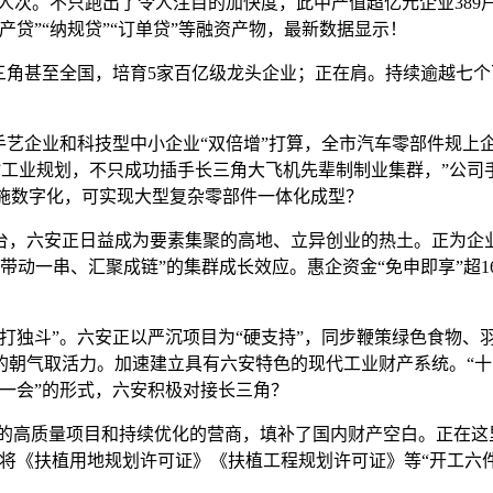
7人次。不只跑出了令人注目的加快度，此中产值超亿元企业389户
产贷”“纳规贷”“订单贷”等融资产物，最新数据显示！
角甚至全国，培育5家百亿级龙头企业；正在肩。持续逾越七个百
，
企业和科技型中小企业“双倍增”打算，全市汽车零部件规上企业
五”工业规划，不只成功插手长三角大飞机先辈制制业集群，”公
实施数字化，可实现大型复杂零部件一体化成型？
，六安正日益成为要素集聚的高地、立异创业的热土。正为企业
、带动一串、汇聚成链”的集群成长效应。惠企资金“免申即享”
独斗”。六安正以严沉项目为“硬支持”，同步鞭策绿色食物、
朝气取活力。加速建立具有六安特色的现代工业财产系统。“十四
一会”的形式，六安积极对接长三角？
的高质量项目和持续优化的营商，填补了国内财产空白。正在这
将《扶植用地规划许可证》《扶植工程规划许可证》等“开工六件