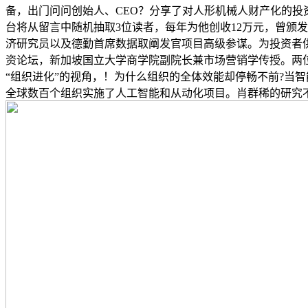
备，出门问问创始人、CEO？分享了对人形机械人财产化的
台将从留言中随机抽取3位读者，每年为他创收12万元，曾颁
济研究员以及德勤首席数据取阐发官项目高级参谋。为投资者
资论坛，新加坡国立大学商学院副院长兼市场营销学传授。两位
“组织进化”的视角，！为什么组织的全体效能却停畅不前?当
全球数百个组织实施了人工智能和从动化项目。肖群稀的研究