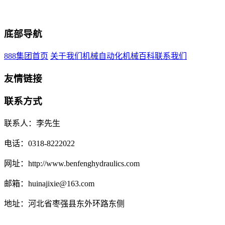
底部导航
888集团首页
关于我们
机械自动化
机械百科
联系我们
友情链接
联系方式
联系人：李先生
电话：0318-8222022
网址：http://www.benfenghydraulics.com
邮箱：huinajixie@163.com
地址：河北省枣强县东外环路东侧