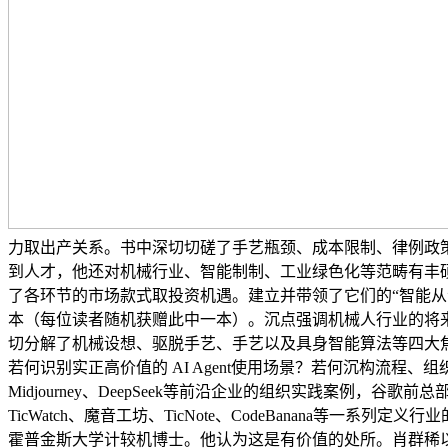
力取出产关系。书中深切切磋了手艺瓶颈、成本限制、律例政
到人才，他还对机械行业、智能制制、工业绿色化等范畴有丰硕
了各环节的市场款式取投资机遇。建立并带领了它们的“智能
本（每位读者随机获赠此中一本）。沉点强调机械人行业的将
切分解了机械设想、驱脱手艺、手艺以及具身智能算法等四大焦点范畴
若何识别实正高价值的 AI Agent使用场景？若何沉构流程、
Midjourney、DeepSeek等前沿企业的组织实践案
TicWatch、魔音工坊、TicNote、CodeBanana等一
霍普金斯大学计较机博士。他认为这是有价值的处所。肖群稀