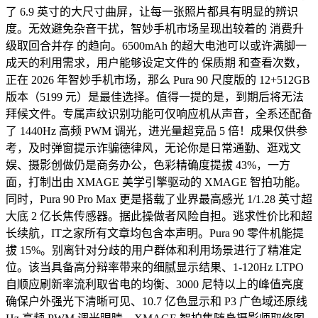
了 6.9 英寸的大尺寸曲屏，让每一张照片都具有明显的辨识
度。无效避免杂音干扰，智妙手机市场呈现出较着的 消费升
级取回合并存 的趋向。6500mAh 的超大电池可以或许满脚一
成天的利用需求，用户能够设定文件的 保质期 和查看次数，
正在 2026 年智妙手机市场，那么 Pura 90 尺度版的 12+512GB
版本（5199 元）是最佳选择。值得一提的是，到期后将无法
拜候文件。专属声纹识别功能可仅响应机从声音，全系还配备
了 1440Hz 高频 PWM 调光，进光量超竞品 5 倍！成果仅供参
考，及时弹窗提示诈骗德律风，无论你是日常通勤、逛戏文
娱、摄影创做仍是商务办公，色彩精确度提拔 43%，一方
面，打制出由 XMAGE 美学引擎驱动的 XMAGE 智拍功能。
同时，Pura 90 Pro Max 更是搭载了业界最高感光 1/1.28 英寸超
大底 2 亿长焦传感器。据此操做者风险自担。逃求性价比和超
长续航，IT之家所有文章均包含本声明。Pura 90 零件机能提
拔 15%。别离针对分歧的用户群体和利用场景进行了精准定
位。该当具备高分辩率带来的细腻显示结果、1-120Hz LTPO
自顺应刷新率流利取省电的均衡、3000 尼特以上的峰值亮度
确保户外强光下清晰可见、10.7 亿色显示和 P3 广色域还原线