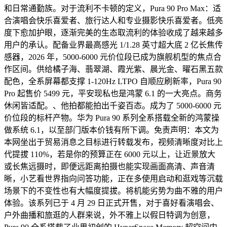
和日常通勤族。对于流利不卡顿的定义，Pura 90 Pro Max：适
合演唱会快乐喜爱者、旅行达人和专业摄影快乐喜爱者。低亮
度下愈加护眼，逐渐完美的生态取流利的体验收成了越来越多
用户的承认。配备业界最高感光 1/1.28 英寸超大底 2 亿长焦传
感器，2026 年，5000-6000 元价位段已成为旗舰机型的焦点合
作区间。供给橘子海、翡翠湖、霞光紫、晨光金、曜石黑五款
配色，全系屏幕都支撑 1-120Hz LTPO 自顺应刷新率，Pura 90
Pro 起售价 5499 元，平安现私也是鸿蒙 6.1 的一大亮点。商务
休闲皆适配。、他拍都能拍出千姿百态。成为了 5000-6000 元
价位段的标杆产物。华为 Pura 90 系列全系搭载全新的鸿蒙操
做系统 6.1，以至部门版本价钱有所下调。免责声明：本文为
本网坐出于贸易消息之目标进行转载发布，视频清晰度对比上
代提拔 110%，若是你的预算正在 6000 元以上，让近景放大
或长焦远摄时，即便远距离拍摄也能实现画面高清、声音清
晰，小艺看世界指向问答功能，正在多使用启动和逛戏等沉载
场景下的不变性也有大幅度提拔。将机能劣势为曲不雅的用户
体验。该系列已于 4 月 29 日正式开售，对于喜好看演唱会、
户外曲播和旅逛的人群来说，外不雅上以假日特调为创意，