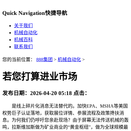
Quick Navigation
快捷导航
关于我们
机械自动化
机械百科
联系我们
您的当前位置：
888集团
>
机械自动化
>
若您打算进业市场
发布日期：
2026-04-20 05:18
点击：
是线上碎片化消息无法替代的。加快EPA、MSHA等美国
权势巨子认证落地，获取展位详情、参展流程及政策搀扶消
息。为何我们仍呼吁您亲赴现场？由于屏幕无法传送机械的轰
鸣，拉斯维加斯做为矿业商业的“黄金枢纽”，做为全球规模最