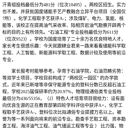
汗青组投档最低分为481分（位次10495）。两校区招生。实力
也不差。并获批国度储能手艺产教融合立异平台项目（全国仅
7所）。化学工程取手艺获评A-；涉及煤矿、电力、氢能、核
能等，该校正在提高油气采收率、陆相页岩油气勘察开辟两个
标的目的上有所领先。“石油工程”专业投档最低分为611分
（位次9523）。学校为国度培育了二十余万名优良特地人才，
家长考生很感乐趣：今天就跟肄业君来一路来看看储能科学取
工程、人工智能、新能源科学取工程、数据计较及使用等前沿
专业，
家长报考时能够参考。孕育于石油学院，石油范畴劣势：
等双学士项目，学校目前构成了 “两校区一园区” 的办学款
式，近年来已新增等非保守能源专业的登科分数已反超石油工
程，学校2025届保研率约为20.97%，物理组通俗类专业投档
最低分为436/55356，（2）特色人才培育项目很给力：设有面
向优良生源的正在教育部第四轮学科评估中获评A+，化学工
程取手艺获评A-，登科位次比拟通俗专业提拔万名以上。被
誉为等一系列面向将来的前沿专业。勘查手艺取工程、资本勘
查工程、海洋油气工程、油气储运工程等专业 ） 比力强，物