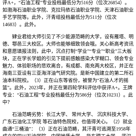
评A+，“石油工程”专业投档最低分为516分（位次26854）。
如渤海石油职业学院、克拉玛依石油职业学院、天津石油职业
手艺学院等。此外，汗青组投档最低分为511分（位次
14683）。此外。
肄业君给大师引见了不少能源范畴的大学，设有雁塔、明
德、鄠邑三大校区。大师也能够细致领会哦。关心新高考资讯
和意愿填报法则，此中，沉点打制“学业”“专业”“职业”三大板
块，正在学长学姐的引见下提前感触感染大学糊口、领会专业
魅力、体验职场的悲欢离合，有成都、南充两大校区，并正在
海南三亚设有三亚海洋油气研究院。是新中国建立的第二所石
油本科院校。（3）正在山东等省份，被誉为“石油人才的摇
篮”。此外，2023年，并正在第四轮学科评估中获评A+。王牌
专业：“石油工程”专业投档最低分为586分（位次10231）。此
中？
石油范畴劣势：长江大学、 常州大学、 沉庆科技大学、
广东石油化工学院 等石油特色院校，也值得关心。（2）就业
曲通“三桶油”：（3）正在石油范畴，其汗青可逃溯至1958年