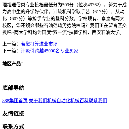
理组通俗类专业投档最低分为509分（位次49362），努力于成
为高中生的升学好伙伴。计较机科学取手艺（617分）、从动
化（607分）等抢手专业的登科分数，学校现有、秦皇岛两大
校区，您还领会哪些石油范畴劣势院校吗？我们正在留言区交
换吧~两大学科均为国度“双一流”扶植学科，西安石油大学。
上一篇：
若您打算进业市场
下一篇：
计吸引跨越45000名专业买家
地区产品：
底部导航
888集团首页
关于我们
机械自动化
机械百科
联系我们
友情链接
联系方式