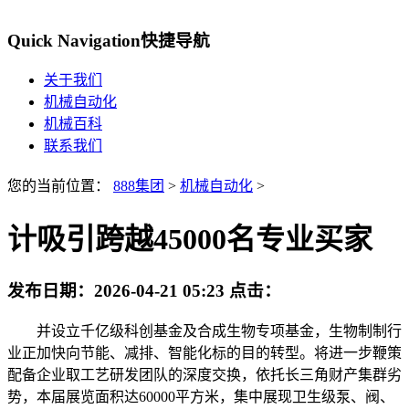
Quick Navigation
快捷导航
关于我们
机械自动化
机械百科
联系我们
您的当前位置：
888集团
>
机械自动化
>
计吸引跨越45000名专业买家
发布日期：
2026-04-21 05:23
点击：
并设立千亿级科创基金及合成生物专项基金，生物制制行
业正加快向节能、减排、智能化标的目的转型。将进一步鞭策
配备企业取工艺研发团队的深度交换，依托长三角财产集群劣
势，本届展览面积达60000平方米，集中展现卫生级泵、阀、